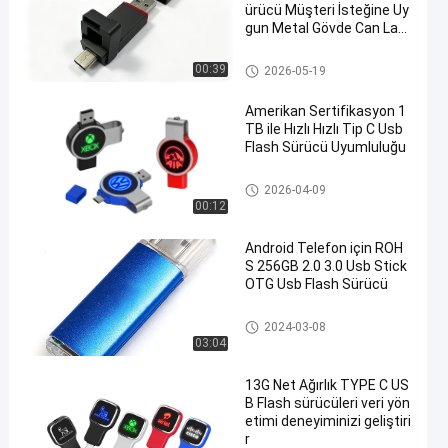
ürücü Müşteri İsteğine Uy
gun Metal Gövde Can Laz
er Logo
C tipi OTG USB flash sürücüs
00:39
2026-05-19
ü
Amerikan Sertifikasyon 1
TB ile Hızlı Hızlı Tip C Usb
Flash Sürücü Uyumluluğu
C tipi OTG USB flash sürücüs
2026-04-09
ü
00:12
Android Telefon için ROH
S 256GB 2.0 3.0 Usb Stick
OTG Usb Flash Sürücü
C tipi OTG USB flash sürücüs
2024-03-08
ü
03:04
13G Net Ağırlık TYPE C US
B Flash sürücüleri veri yön
etimi deneyiminizi geliştiri
r