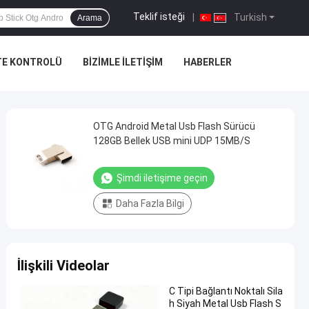
Teklif isteği
|
Turkish
Arama
TE KONTROLÜ
BIZIMLE İLETIŞIM
HABERLER
OTG Android Metal Usb Flash Sürücü
128GB Bellek USB mini UDP 15MB/S
Şimdi iletişime geçin
Daha Fazla Bilgi
İlişkili Videolar
C Tipi Bağlantı Noktalı Sila
h Siyah Metal Usb Flash S