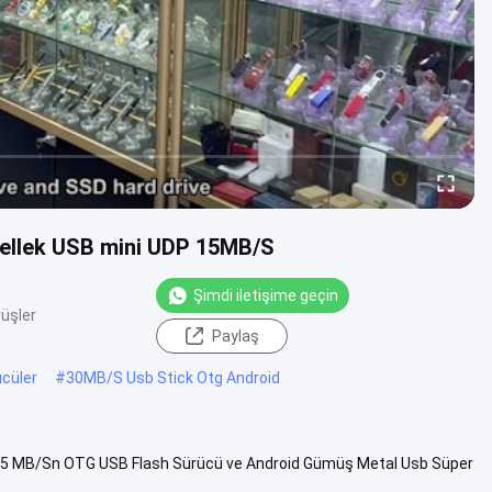
ellek USB mini UDP 15MB/S
Şimdi iletişime geçin
üşler
Paylaş
cüler
#
30MB/S Usb Stick Otg Android
 15 MB/Sn OTG USB Flash Sürücü ve Android Gümüş Metal Usb Süper
 OTG usb ...
Daha fazlasını görüntüle