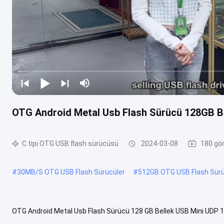
OTG Android Metal Usb Flash Sürücü 128GB B
C tipi OTG USB flash sürücüsü
2024-03-08
180 gör
#
30MB/S OTG USB Flash Sürücüler
#
512GB OTG USB Flash Sürü
OTG Android Metal Usb Flash Sürücü 128 GB Bellek USB Mini UDP
Hızlı Bellek 8GB - 128GB avantajCep telefonu OTG usb flash sürücü: