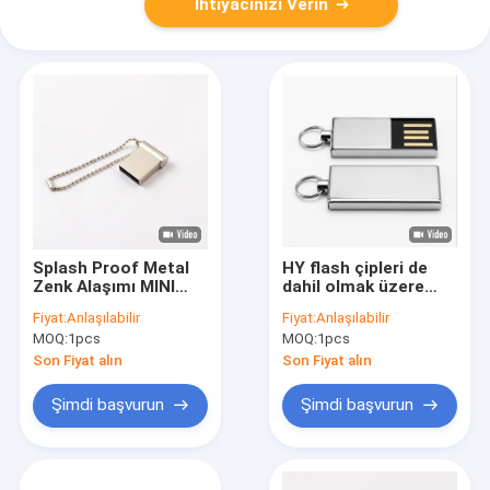
İhtiyacınızı Verin
Splash Proof Metal
HY flash çipleri de
Zenk Alaşımı MINI
dahil olmak üzere
USB Bellek CE FCC
parlak çinko alaşımı
Fiyat:
Anlaşılabilir
Fiyat:
Anlaşılabilir
ROHS Sertifikalı İş
metal USB flash
MOQ:
1pcs
MOQ:
1pcs
Uygulamaları için
sürücüsü ile gümüş
Yüksek Kapasiteli
hızlı ve güvenli veri
Son Fiyat alın
Son Fiyat alın
Dayanıklı USB
aktarımı ihtiyaçları
sürücüsü
için uygun
Şimdi başvurun
Şimdi başvurun