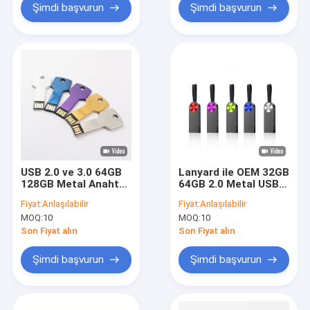
Şimdi başvurun
Şimdi başvurun
USB 2.0 ve 3.0 64GB
Lanyard ile OEM 32GB
128GB Metal Anahtar
64GB 2.0 Metal USB
Flash Sürücü ABD
Flash Sürücü UDP
Fiyat:
Anlaşılabilir
Fiyat:
Anlaşılabilir
Standardına Uygun
cips
MOQ:
10
MOQ:
10
Son Fiyat alın
Son Fiyat alın
Şimdi başvurun
Şimdi başvurun