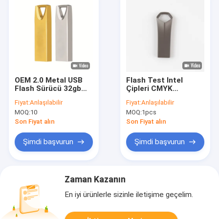
OEM 2.0 Metal USB
Flash Test Intel
Flash Sürücü 32gb
Çipleri CMYK
64gb su geçirmez
Yazdırma Logosu ile
Fiyat:
Anlaşılabilir
Fiyat:
Anlaşılabilir
özel usb bellek ROHS
Onaylanmış Metal
MOQ:
10
MOQ:
1pcs
USB Flash sürücüsü
Son Fiyat alın
Son Fiyat alın
Şimdi başvurun
Şimdi başvurun
Zaman Kazanın
En iyi ürünlerle sizinle iletişime geçelim.