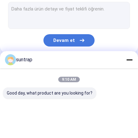
SSD Dahili Sabit Sürücüler
Mikro SD kart
UDP flaş çipi
Devam et
C tipi OTG USB flash sürücüsü
Ahşap USB Flash Sürücü
suntrap
Kategorilerimiz
Plastik USB Çubuğu
9:10 AM
Kredi Kartı USB Çubukları
Good day, what product are you looking for?
Kristal USB Çubuğu
Deri USB Flash Sürücü
Özel USB Flash
3.0 USB Flash
Metal USB Fla
Kalem USB Flash Sürücü
Sürücüler
Sürücü
Sürücü