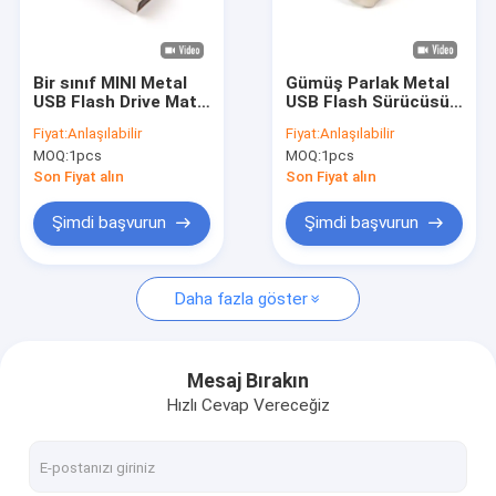
Bizim Hakkımızda
Fabrika turu
Bir sınıf MINI Metal
Gümüş Parlak Metal
USB Flash Drive Mat
USB Flash Sürücüsü
Kalite Kontrolü
yüzey ve 120 derece
ile Hızlı Veri Aktarım
Fiyat:
Anlaşılabilir
Fiyat:
Anlaşılabilir
geniş açılı lens açısı
Hızları Güvenli Veri
MOQ:
1pcs
MOQ:
1pcs
veri korumasını
Depolamaya Uygun
Bizimle İletişim
sağlar
Dayanıklı Metal
Son Fiyat alın
Son Fiyat alın
Muhafaza
Haberler
Şimdi başvurun
Şimdi başvurun
Davalar
Daha fazla göster
Özel USB Flash Sürücüler
Mesaj Bırakın
Hızlı Cevap Vereceğiz
3.0 USB Flash Sürücü
Metal USB Flash Sürücü