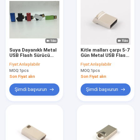
Suya Dayanıklı Metal
Kitle malları çarpı 5-7
USB Flash Sürücü
Gün Metal USB Flash
Kurşun Şeklinde Veri
sürücüsü Yazma hızı
Fiyat:
Anlaşılabilir
Fiyat:
Anlaşılabilir
Koruması ve Kolay
8-15MB S Okumak
MOQ:
1pcs
MOQ:
1pcs
Taşınabilirlik Sunan
hızı 13-20MB S Veri
Dayanıklı Kompakt
aktarma cihazı
Son Fiyat alın
Son Fiyat alın
Tasarım
Şimdi başvurun
Şimdi başvurun
Evde
Ürün
VR Gösterisi