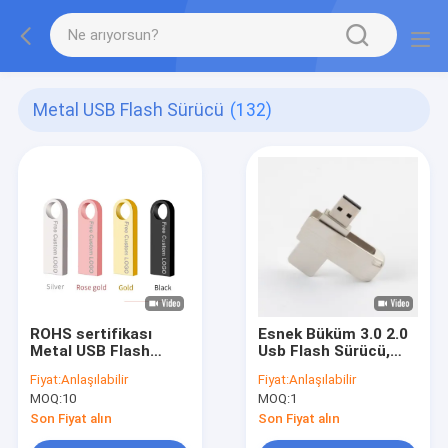
Metal USB Flash Sürücü
(132)
ROHS sertifikası
Esnek Büküm 3.0 2.0
Metal USB Flash
Usb Flash Sürücü,
Sürücü 2.0 64GB
128GB 256GB Mat
Fiyat:
Anlaşılabilir
Fiyat:
Anlaşılabilir
Flash Chips UDP
Metal Döner Usb
MOQ:
10
MOQ:
1
100MBS
Son Fiyat alın
Son Fiyat alın