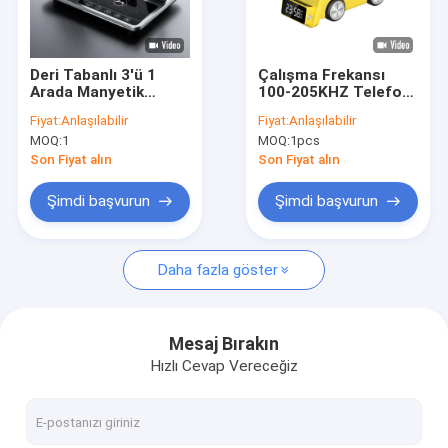
Bizim Hakkımızda
Fabrika turu
Deri Tabanlı 3'ü 1
Çalışma Frekansı
Arada Manyetik
100-205KHZ Telefon
Kalite Kontrolü
Katlanabilir Kablosuz
Taşımacılığı Yüksek
Fiyat:
Anlaşılabilir
Fiyat:
Anlaşılabilir
Şarj Cihazı Kabartma
Şarj Verimliliği ile Çok
MOQ:
1
MOQ:
1pcs
Logosu
Fonksiyonlu
Bizimle İletişim
Kablosuz Şarj Aracı
Son Fiyat alın
Son Fiyat alın
Haberler
Şimdi başvurun
Şimdi başvurun
Davalar
Daha fazla göster
Özel USB Flash Sürücüler
Mesaj Bırakın
Hızlı Cevap Vereceğiz
3.0 USB Flash Sürücü
Metal USB Flash Sürücü