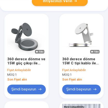
İhtiyacınızı Verin
360 derece dönme ve
360 derece dönme
15W güç çıkışı ile
15W C tipi kablo ile
katlanabilir manyetik
manyetik kablosuz
Fiyat:
Anlaşılabilir
Fiyat:
Anlaşılabilir
kablosuz şarj cihazı
şarj cihazı
MOQ:
1
MOQ:
1
98.3*24.7*95.8mm
Son Fiyat alın
Son Fiyat alın
Şimdi başvurun
Şimdi başvurun