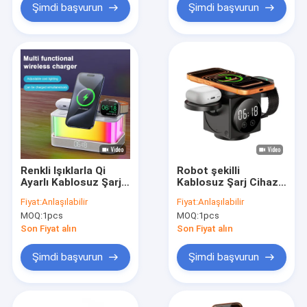
Şimdi başvurun
Şimdi başvurun
Renkli Işıklarla Qi
Robot şekilli
Ayarlı Kablosuz Şarj
Kablosuz Şarj Cihazı
Aracı ve Bluetooth
Hızlı Hızlı Telefon
Fiyat:
Anlaşılabilir
Fiyat:
Anlaşılabilir
Hoparlörü Qi Ayarlı
Şarjı İçin Saatli
MOQ:
1pcs
MOQ:
1pcs
Aygıtlar
Robotik Kol
Uzatılabilir Kablosuz
Son Fiyat alın
Son Fiyat alın
Şarj Cihazı Çok
Havalı
Şimdi başvurun
Şimdi başvurun