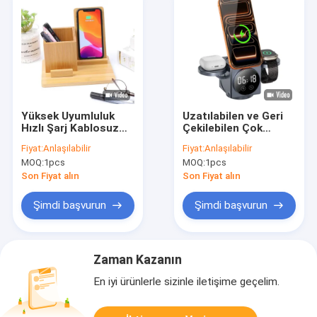
Yüksek Uyumluluk
Uzatılabilen ve Geri
Hızlı Şarj Kablosuz
Çekilebilen Çok
Şarj Yastığı Çalışma
Harika, Yüksek Hızlı,
Fiyat:
Anlaşılabilir
Fiyat:
Anlaşılabilir
Frekansı 100-205KHZ
Robot Şekilli
MOQ:
1pcs
MOQ:
1pcs
Qi etkinleştirilmiş
Kablosuz Şarj Cihazı
cihazlar için
Son Fiyat alın
Son Fiyat alın
Şimdi başvurun
Şimdi başvurun
Zaman Kazanın
En iyi ürünlerle sizinle iletişime geçelim.