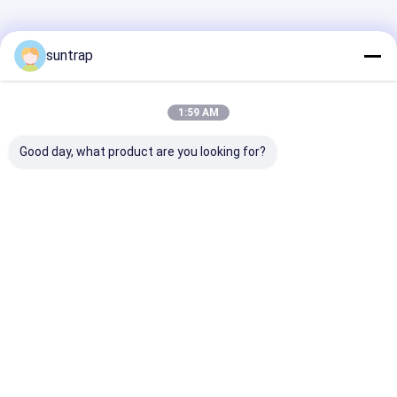
Silikon Bileklik USB
Ana
Hakkımızda
Bize
Desktop
Çok İşlevli Kablosuz Şarj Cihazı
sayfa
ulaşın
Site
suntrap
Sitemap
Gizlilik Politikası
USB HUB Adaptörü
Kalite
Özel USB Flash Sürücüler
Çin fabrikası.Copyright © 2026
Shenzhen Suntrap Electronic Technology Co., Ltd.. All Rights
1:59 AM
Reserved.
Taşınabilir Güç Bankası
Good day, what product are you looking for?