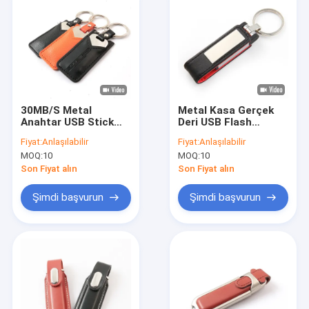
30MB/S Metal
Metal Kasa Gerçek
Anahtar USB Stick
Deri USB Flash
2.0 Taşınabilir 64GB
Sürücü 64GB 128GB
Fiyat:
Anlaşılabilir
Fiyat:
Anlaşılabilir
128GB Deri Kapaklı
256GB FCC Onaylı
MOQ:
10
MOQ:
10
Son Fiyat alın
Son Fiyat alın
Şimdi başvurun
Şimdi başvurun
Evde
Ürün
VR Gösterisi