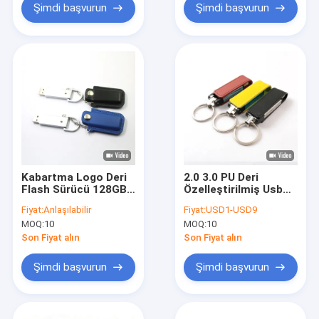
Şimdi başvurun
Şimdi başvurun
Kabartma Logo Deri
2.0 3.0 PU Deri
Flash Sürücü 128GB
Özelleştirilmiş Usb
32GB Yüksek
Flash Sürücüler 32GB
Fiyat:
Anlaşılabilir
Fiyat:
USD1-USD9
Kapasiteli Bellek
256GB Kabartma
MOQ:
10
MOQ:
10
Çubuğu
Logosu
Son Fiyat alın
Son Fiyat alın
Şimdi başvurun
Şimdi başvurun