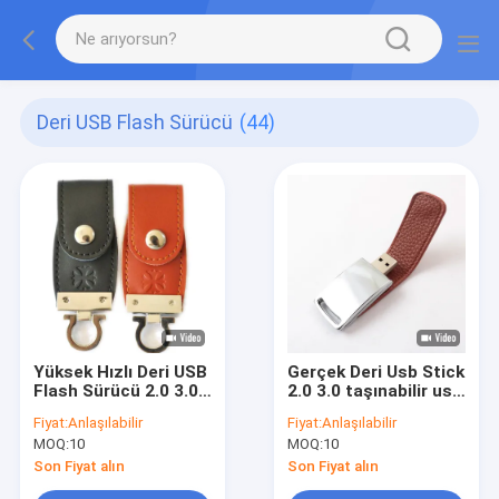
Deri USB Flash Sürücü
(44)
Yüksek Hızlı Deri USB
Gerçek Deri Usb Stick
Flash Sürücü 2.0 3.0
2.0 3.0 taşınabilir usb
Tam Bellek 128GB
flash sürücü 64GB
Fiyat:
Anlaşılabilir
Fiyat:
Anlaşılabilir
256GB Kabartma
30MB/S
MOQ:
10
MOQ:
10
Logo
Son Fiyat alın
Son Fiyat alın