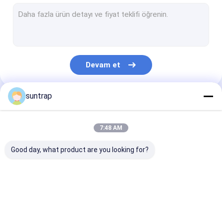
SSD Dahili Sabit Sürücüler
Mikro SD kart
UDP flaş çipi
Devam et
C tipi OTG USB flash sürücüsü
Ahşap USB Flash Sürücü
suntrap
Kategorilerimiz
Plastik USB Çubuğu
7:48 AM
Kredi Kartı USB Çubukları
Good day, what product are you looking for?
Kristal USB Çubuğu
Deri USB Flash Sürücü
Özel USB Flash
3.0 USB Flash
Metal USB Fla
Kalem USB Flash Sürücü
Sürücüler
Sürücü
Sürücü