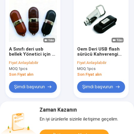
A Sınıfı deri usb
Oem Deri USB flash
bellek Yönetici için A
sürücü Kahverengi
Sınıfı çip ve deri dış
renkli, şık, dayanıklı,
Fiyat:
Anlaşılabilir
Fiyat:
Anlaşılabilir
yüzeye sahip Deri
kurumsal hediyeler ve
MOQ:
1pcs
MOQ:
1pcs
USB Flash Sürücü
etkinlikler için ideal,
flash sürücüsü
taşınabilir depolama
Son Fiyat alın
Son Fiyat alın
çözümü
Şimdi başvurun
Şimdi başvurun
Zaman Kazanın
En iyi ürünlerle sizinle iletişime geçelim.