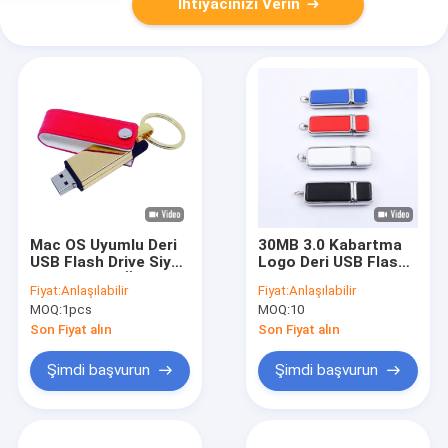
İhtiyacınızı Verin
Mac OS Uyumlu Deri
30MB 3.0 Kabartma
USB Flash Drive Siyah
Logo Deri USB Flash
Stock Rengi Özel
Sürücü 256GB 256GB
Fiyat:
Anlaşılabilir
Fiyat:
Anlaşılabilir
OEM Şık Dayanıklı
512GB
MOQ:
1pcs
MOQ:
10
Tasarım Kurumsal
Hediye için
Son Fiyat alın
Son Fiyat alın
Mükemmel
Şimdi başvurun
Şimdi başvurun