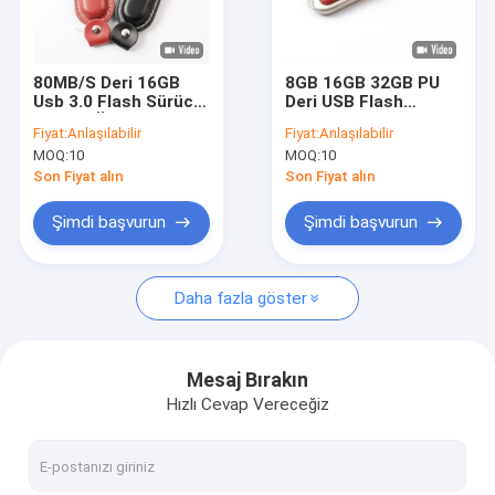
Bizim Hakkımızda
Fabrika turu
80MB/S Deri 16GB
8GB 16GB 32GB PU
Usb 3.0 Flash Sürücü
Deri USB Flash
Kalite Kontrolü
Verileri Ücretsiz
Sürücü Hızlı Hızlı
Fiyat:
Anlaşılabilir
Fiyat:
Anlaşılabilir
Yükleyin
80MB/S 2.0 3.0
MOQ:
10
MOQ:
10
Bizimle İletişim
Son Fiyat alın
Son Fiyat alın
Haberler
Şimdi başvurun
Şimdi başvurun
Davalar
Daha fazla göster
Özel USB Flash Sürücüler
Mesaj Bırakın
Hızlı Cevap Vereceğiz
3.0 USB Flash Sürücü
Metal USB Flash Sürücü